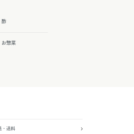
酢
お惣菜
送・送料