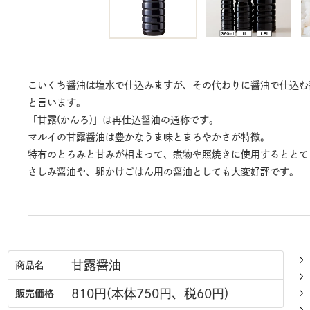
こいくち醤油は塩水で仕込みますが、その代わりに醤油で仕込む醤
と言います。
「甘露(かんろ)」は再仕込醤油の通称です。
マルイの甘露醤油は豊かなうま味とまろやかさが特徴。
特有のとろみと甘みが相まって、煮物や照焼きに使用するととて
さしみ醤油や、卵かけごはん用の醤油としても大変好評です。
甘露醤油
商品名
810円(本体750円、税60円)
販売価格