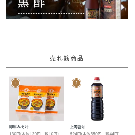
売れ筋商品
即席みそ汁
上寿醤油
130円(本体120円、税10円)
594円(本体550円、税44円)