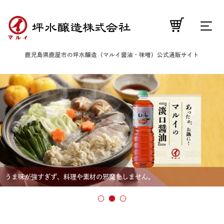
鹿児島県鹿屋市の坪水醸造
（マルイ醤油・味噌）公式通販サイト
うま味が強すぎず、料理や素材の邪魔をしません。
豊かなうま味は、お刺身やお餅にも絶品です。