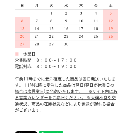
日
月
火
水
木
金
土
1
2
3
4
5
6
7
8
9
10
11
12
13
14
15
16
17
18
19
20
21
22
23
24
25
26
27
28
29
30
■
休業日
営業時間 ８：００～１７：００
電話対応 ８：００～１９：００
午前11時までに受注確定した商品は当日発送いたしま
す。 11時以降に受注した商品は翌日(翌日が休業日の
場合は次営業日)に発送いたします。 ※サイト内にあ
る営業カレンダーをご参照ください。 ※天候不良や交
通状況、商品の在庫状況などにより発送が遅れる場合
がございます。