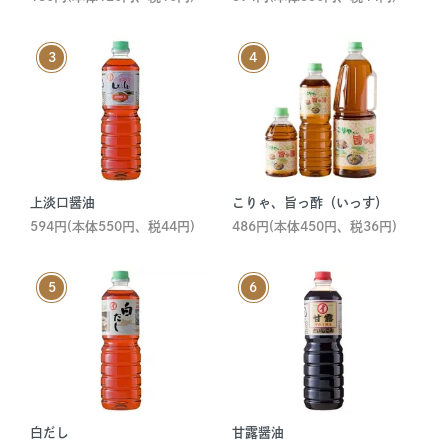
上淡口醤油
こりゃ、旨っ酢（いっす）
594円(本体550円、税44円)
486円(本体450円、税36円)
白だし
甘露醤油